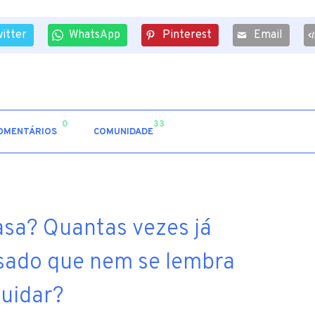
itter
WhatsApp
Pinterest
Email
0
33
OMENTÁRIOS
COMUNIDADE
asa? Quantas vezes já
sado que nem se lembra
cuidar?