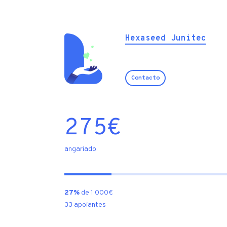
Hexaseed Junitec
Contacto
275
€
angariado
27%
de 1 000€
33 apoiantes