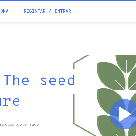
IONA
REGISTAR
ENTRAR
 The seed
ure
u a casa tão cansado