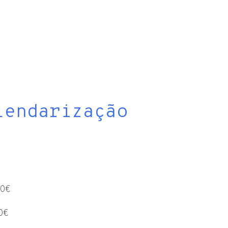
lendarização
40€
00€