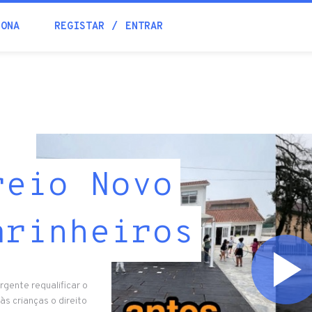
IONA
REGISTAR
ENTRAR
reio Novo
arinheiros
rgente requalificar o
s crianças o direito