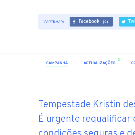
Facebook
Tw
PARTILHAR:
(0)
2
CAMPANHA
ACTUALIZAÇÕES
C
Tempestade Kristin des
É urgente requalificar
condições seguras e de