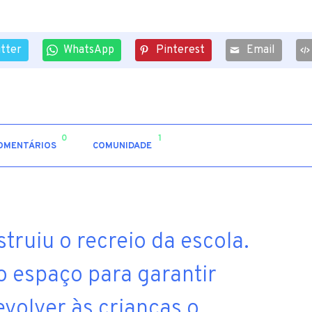
itter
WhatsApp
Pinterest
Email
0
1
OMENTÁRIOS
COMUNIDADE
truiu o recreio da escola.
 o espaço para garantir
volver às crianças o