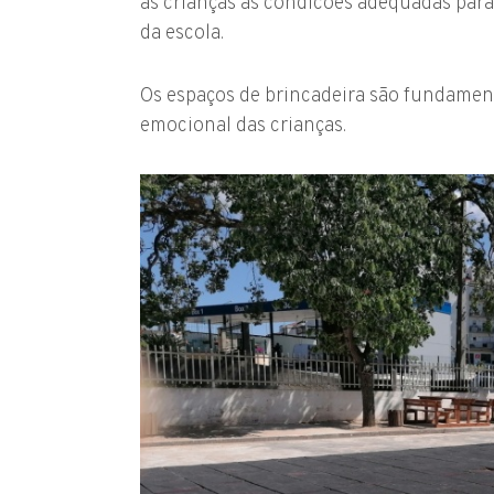
às crianças as condicões adequadas para
da escola.
Os espaços de brincadeira são fundamenta
emocional das crianças.