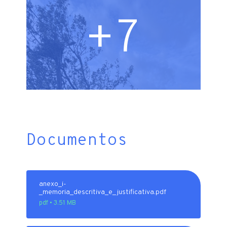
+7
Documentos
anexo_i-
_memoria_descritiva_e_justificativa.pdf
pdf • 3.51 MB