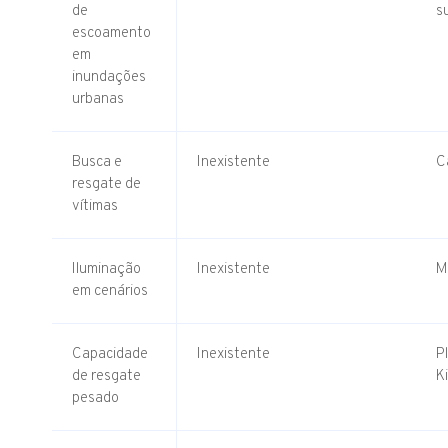
de
s
escoamento
em
inundações
urbanas
Busca e
Inexistente
C
resgate de
vítimas
Iluminação
Inexistente
M
em cenários
Capacidade
Inexistente
P
de resgate
K
pesado