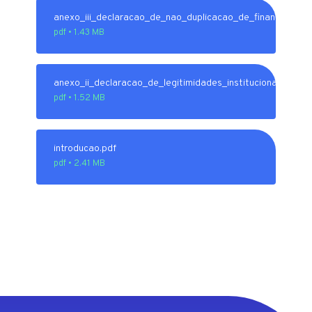
anexo_iii_declaracao_de_nao_duplicacao_de_financiament
pdf • 1.43 MB
anexo_ii_declaracao_de_legitimidades_institucional.pdf
pdf • 1.52 MB
introducao.pdf
pdf • 2.41 MB