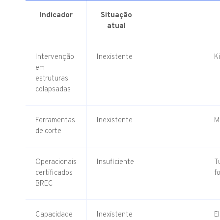
Indicador
Situação
atual
Intervenção
Inexistente
K
em
estruturas
colapsadas
Ferramentas
Inexistente
M
de corte
Operacionais
Insuficiente
T
certificados
f
BREC
Capacidade
Inexistente
E