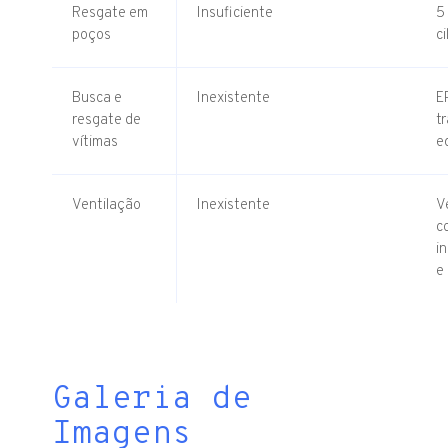
Resgate em
Insuficiente
5
poços
c
Busca e
Inexistente
E
resgate de
t
vítimas
e
Ventilação
Inexistente
V
c
i
e
Galeria de
Imagens