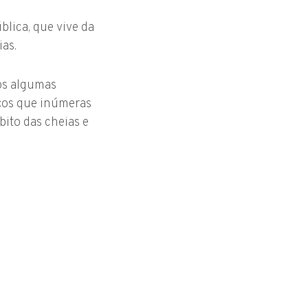
blica, que vive da
ias.
os algumas
aços que inúmeras
ito das cheias e