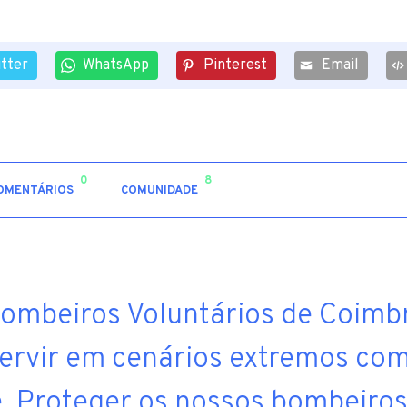
itter
WhatsApp
Pinterest
Email
0
8
OMENTÁRIOS
COMUNIDADE
 Bombeiros Voluntários de Coimb
ervir em cenários extremos co
 Proteger os nossos bombeiros 