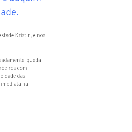
dade.
stade Kristin, e nos
meadamente: queda
ombeiros com
icidade das
 imediata na