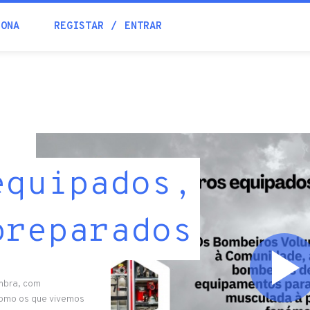
IONA
REGISTAR
ENTRAR
equipados,
preparados
imbra, com
como os que vivemos