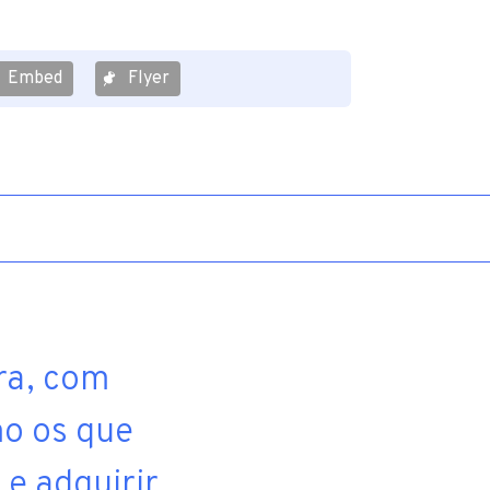
Embed
Flyer
ra, com
mo os que
e adquirir