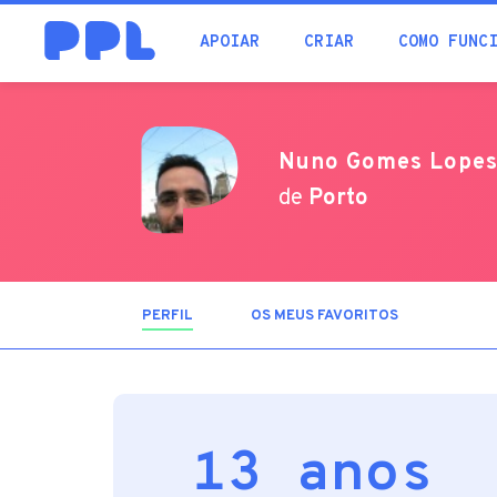
procura
APOIAR
CRIAR
COMO FUNC
Nuno Gomes Lope
de
Porto
PERFIL
(SEPARADOR
OS MEUS FAVORITOS
ATIVO)
13 anos