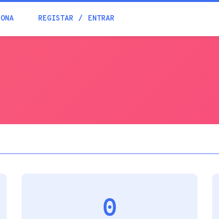
Blogue
IONA
REGISTAR
ENTRAR
Academia
s
Ajuda
Contactos
0