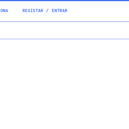
Blogue
IONA
REGISTAR
ENTRAR
Academia
Ajuda
Contactos