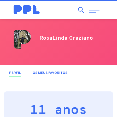
Pesquisar
Abrir
Navegação
RosaLinda Graziano
PERFIL
(SEPARADOR ATIVO)
OS MEUS FAVORITOS
11 anos