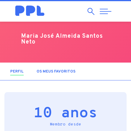
Pesquisar
Abrir
Navegação
Maria José Almeida Santos
Neto
PERFIL
(SEPARADOR ATIVO)
OS MEUS FAVORITOS
10 anos
Membro desde