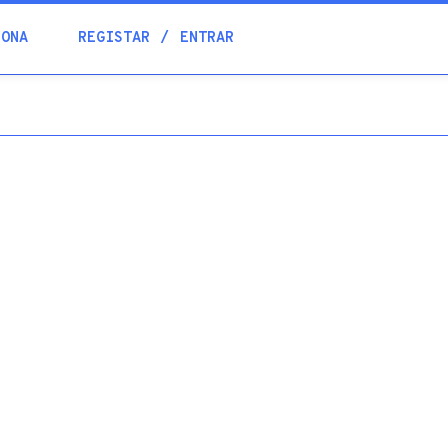
Blogue
IONA
REGISTAR
ENTRAR
Academia
Ajuda
Contactos