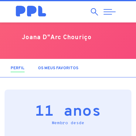
Pesquisar
Abrir
Navegação
Joana D"Arc Chouriço
PERFIL
(SEPARADOR ATIVO)
OS MEUS FAVORITOS
11 anos
Membro desde