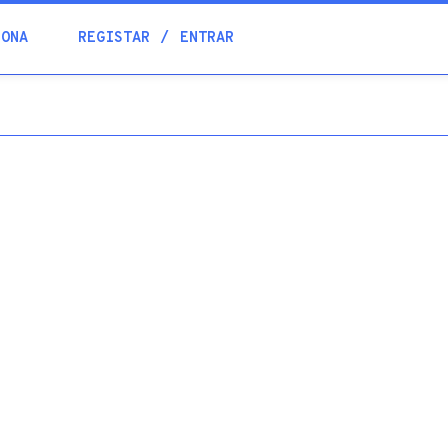
Blogue
IONA
REGISTAR
ENTRAR
Academia
Ajuda
Contactos