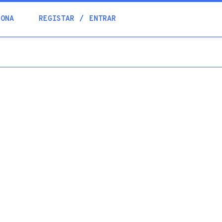
Blogue
IONA
REGISTAR
ENTRAR
Academia
Ajuda
Contactos