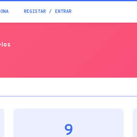
Blogue
IONA
REGISTAR
ENTRAR
Academia
elos
Ajuda
Contactos
9