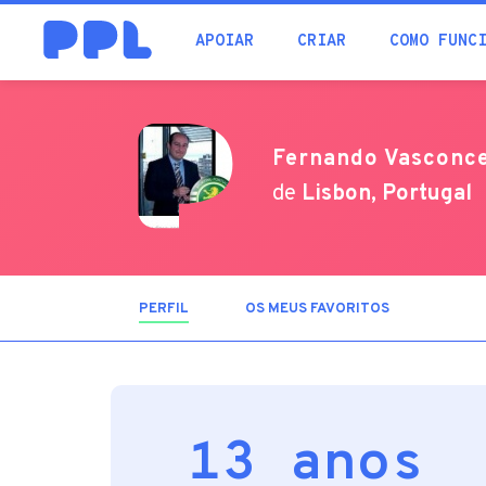
procura
APOIAR
CRIAR
COMO FUNC
Fernando Vasconc
de
Lisbon, Portugal
PERFIL
(SEPARADOR
OS MEUS FAVORITOS
ATIVO)
13 anos