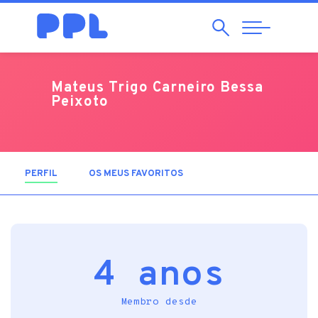
Pesquisar
Abrir
Navegação
Mateus Trigo Carneiro Bessa
Peixoto
PERFIL
(SEPARADOR ATIVO)
OS MEUS FAVORITOS
4 anos
Membro desde