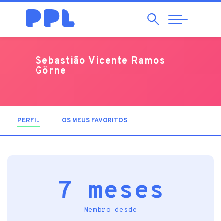
Pesquisar
Abrir
Navegação
Sebastião Vicente Ramos
Görne
PERFIL
(SEPARADOR ATIVO)
OS MEUS FAVORITOS
7 meses
Membro desde