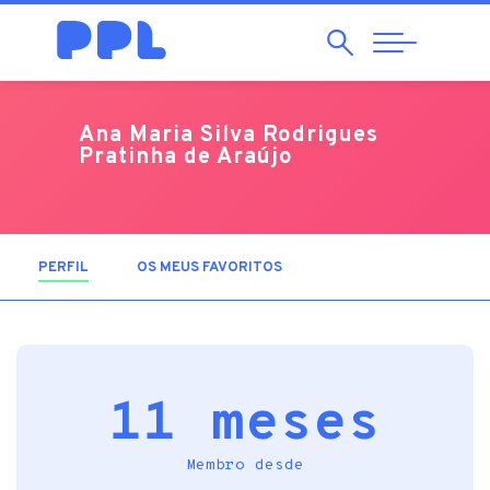
Pesquisar
Abrir
Navegação
Ana Maria Silva Rodrigues
Pratinha de Araújo
PERFIL
(SEPARADOR ATIVO)
OS MEUS FAVORITOS
11 meses
Membro desde