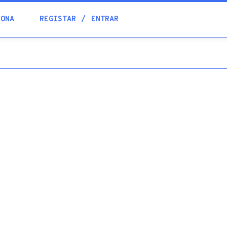
Blogue
IONA
REGISTAR
ENTRAR
Academia
Ajuda
Contactos