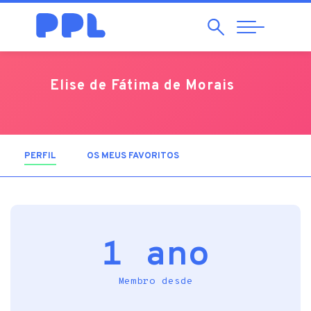
Pesquisar
Abrir
Navegação
Elise de Fátima de Morais
PERFIL
(SEPARADOR ATIVO)
OS MEUS FAVORITOS
1 ano
Membro desde