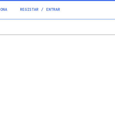
Blogue
IONA
REGISTAR
ENTRAR
Academia
Ajuda
Contactos