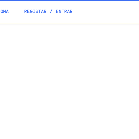
Blogue
IONA
REGISTAR
ENTRAR
Academia
Ajuda
Contactos