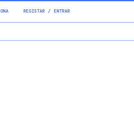
Blogue
IONA
REGISTAR
ENTRAR
Academia
Ajuda
Contactos