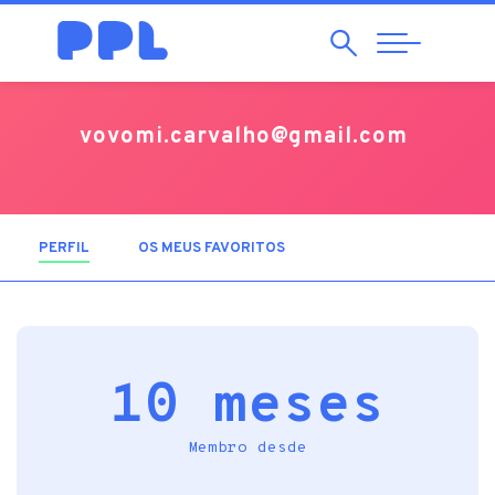
Pesquisar
Abrir
Navegação
vovomi.carvalho@gmail.com
PERFIL
(SEPARADOR ATIVO)
OS MEUS FAVORITOS
10 meses
Membro desde