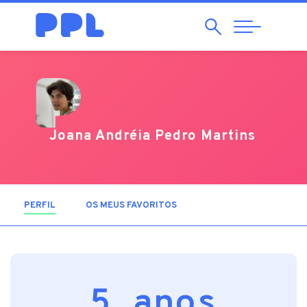
Pesquisar
Abrir
Navegação
Joana Andréia Pedro Martins
PERFIL
(SEPARADOR ATIVO)
OS MEUS FAVORITOS
5 anos