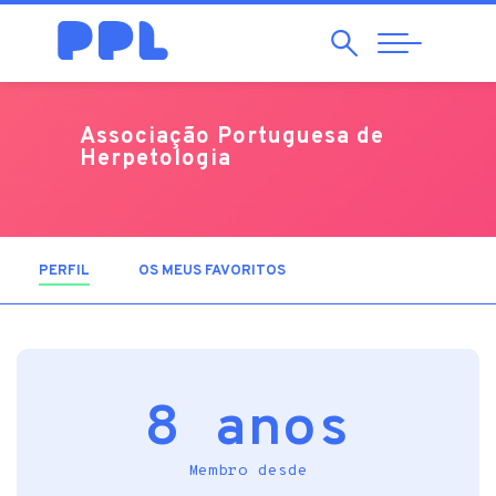
Pesquisar
Abrir
Navegação
Associação Portuguesa de
Herpetologia
PERFIL
(SEPARADOR ATIVO)
OS MEUS FAVORITOS
8 anos
Membro desde