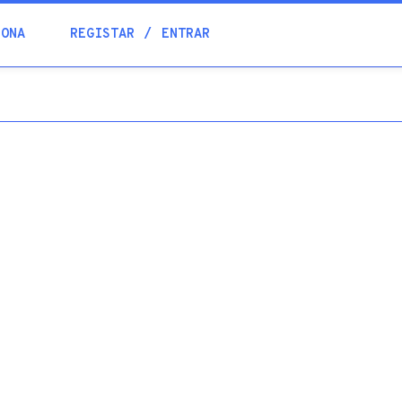
Blogue
IONA
REGISTAR
ENTRAR
Academia
Ajuda
Contactos