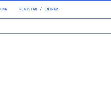
Blogue
IONA
REGISTAR
ENTRAR
Academia
Ajuda
Contactos