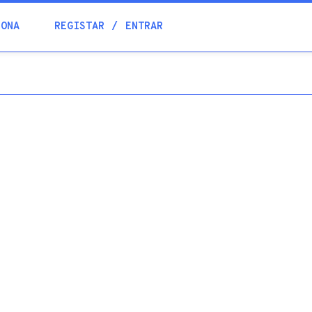
Blogue
IONA
REGISTAR
ENTRAR
Academia
Ajuda
Contactos