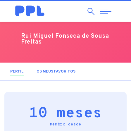
Pesquisar
Abrir
Navegação
Rui Miguel Fonseca de Sousa
Freitas
PERFIL
(SEPARADOR ATIVO)
OS MEUS FAVORITOS
10 meses
Membro desde