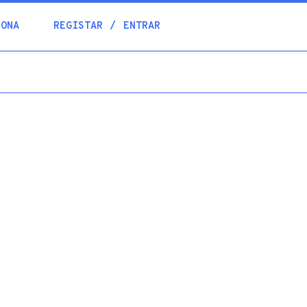
Blogue
IONA
REGISTAR
ENTRAR
Academia
Ajuda
Contactos