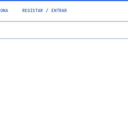
Blogue
IONA
REGISTAR
ENTRAR
Academia
Ajuda
Contactos