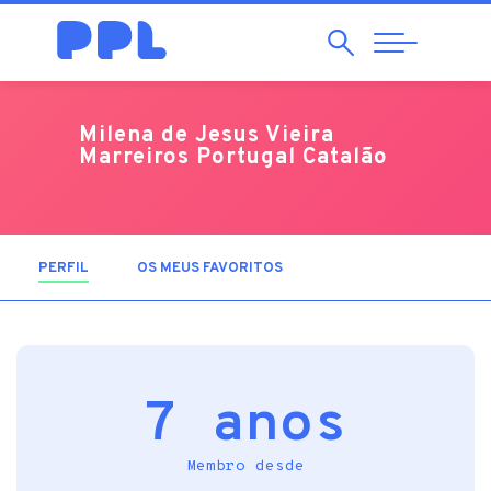
Pesquisar
Abrir
Navegação
Milena de Jesus Vieira
Marreiros Portugal Catalão
PERFIL
(SEPARADOR ATIVO)
OS MEUS FAVORITOS
7 anos
Membro desde