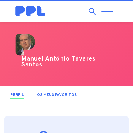
Pesquisar
Abrir
Navegação
Manuel António Tavares
Santos
PERFIL
(SEPARADOR ATIVO)
OS MEUS FAVORITOS