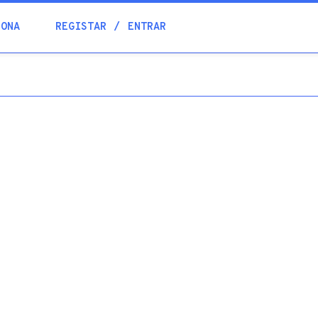
Blogue
IONA
REGISTAR
ENTRAR
Academia
Ajuda
Contactos