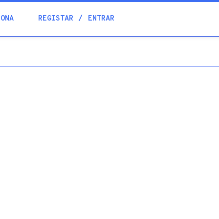
Blogue
IONA
REGISTAR
ENTRAR
Academia
Ajuda
Contactos