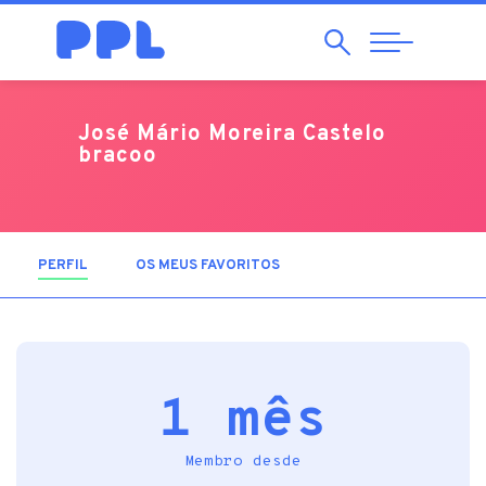
Pesquisar
Abrir
Navegação
José Mário Moreira Castelo
bracoo
PERFIL
(SEPARADOR ATIVO)
OS MEUS FAVORITOS
1 mês
Membro desde