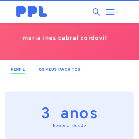
Pesquisar
Abrir
Navegação
maria ines cabral cordovil
PERFIL
(SEPARADOR ATIVO)
OS MEUS FAVORITOS
3 anos
Membro desde