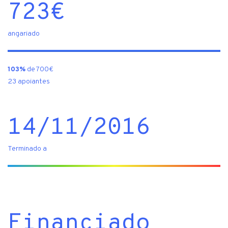
723
€
angariado
103%
de 700€
23 apoiantes
14/11/2016
Terminado a
Financiado