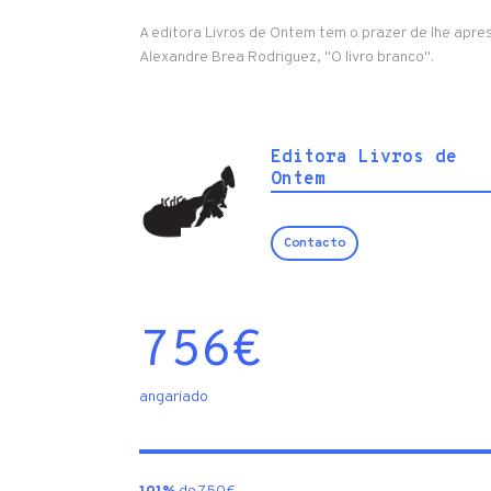
A editora Livros de Ontem tem o prazer de lhe apres
Alexandre Brea Rodriguez, "O livro branco".
Editora Livros de
Ontem
Contacto
756
€
angariado