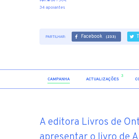
101%
de 750€
34 apoiantes
Facebook
PARTILHAR:
(233)
3
CAMPANHA
ACTUALIZAÇÕES
C
A editora Livros de On
apresentar o livro de 