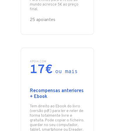
Para envios para o resto do
mundo acresce 5€ ao preço
final.
25 apoiantes
APOIA COM
17€
ou mais
Recompensas anteriores
+ Ebook
Tem direito ao Ebook do livro
(versão pdf.) para ler e reler de
forma totalmente livre e
gratuita. Pode copiar o ficheiro,
guardar no seu computador,
tablet, smartphone ou Ereader.