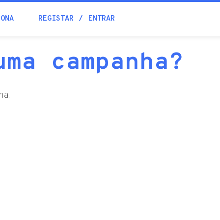
Blogue
IONA
REGISTAR
ENTRAR
Academia
uma campanha?
Ajuda
ha.
Contactos