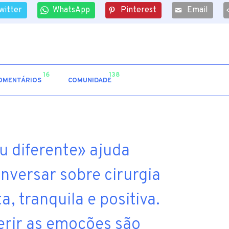
witter
WhatsApp
Pinterest
Email
16
138
OMENTÁRIOS
COMUNIDADE
 diferente» ajuda
onversar sobre cirurgia
a, tranquila e positiva.
erir as emoções são