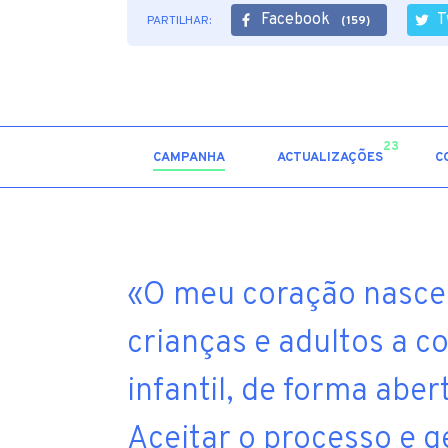
Facebook
T
PARTILHAR:
(159)
23
CAMPANHA
ACTUALIZAÇÕES
C
«O meu coração nasceu
crianças e adultos a c
infantil, de forma abert
Aceitar o processo e g