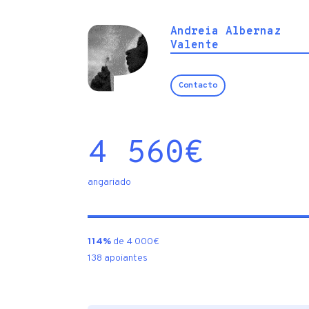
Andreia Albernaz
Valente
Contacto
4 560
€
angariado
114%
de 4 000€
138 apoiantes