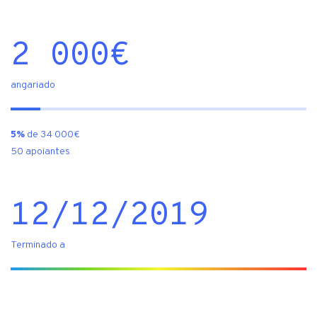
2 000
€
angariado
5%
de 34 000€
50 apoiantes
12/12/2019
Terminado a