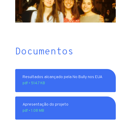
Documentos
Resultados alcançado pela No Bully nos EUA
pdf • 514.7 KB
Apresentação do projeto
pdf • 1.08 MB