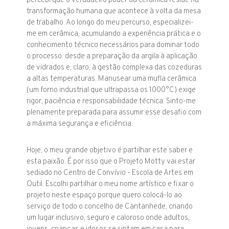
percebi que o verdadeiro poder da cerâmica reside na
transformação humana que acontece à volta da mesa
de trabalho. Ao longo do meu percurso, especializei-
me em cerâmica, acumulando a experiência prática e o
conhecimento técnico necessários para dominar todo
o processo: desde a preparação da argila à aplicação
de vidrados e, claro, à gestão complexa das cozeduras
a altas temperaturas. Manusear uma mufla cerâmica
(um forno industrial que ultrapassa os 1000°C) exige
rigor, paciência e responsabilidade técnica. Sinto-me
plenamente preparada para assumir esse desafio com
a máxima segurança e eficiência.
Hoje, o meu grande objetivo é partilhar este saber e
esta paixão. É por isso que o Projeto Motty vai estar
sediado no Centro de Convívio - Escola de Artes em
Outil. Escolhi partilhar o meu nome artístico e fixar o
projeto neste espaço porque quero colocá-lo ao
serviço de todo o concelho de Cantanhede, criando
um lugar inclusivo, seguro e caloroso onde adultos,