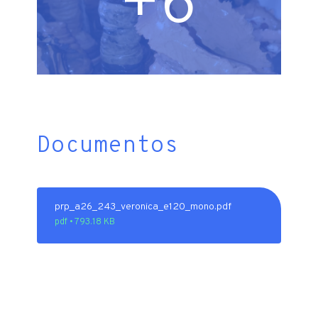
+6
Documentos
prp_a26_243_veronica_e120_mono.pdf
pdf • 793.18 KB