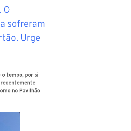
. O
ia sofreram
rtão. Urge
 o tempo, por si
— recentemente
como no Pavilhão