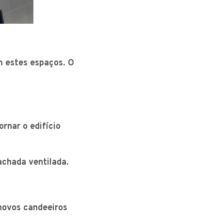
m estes espaços. O
ornar o edifício
achada ventilada.
 novos candeeiros