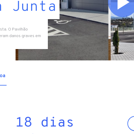
a Junta
sta. O Pavilhão
reram danos graves em
oa
18 dias