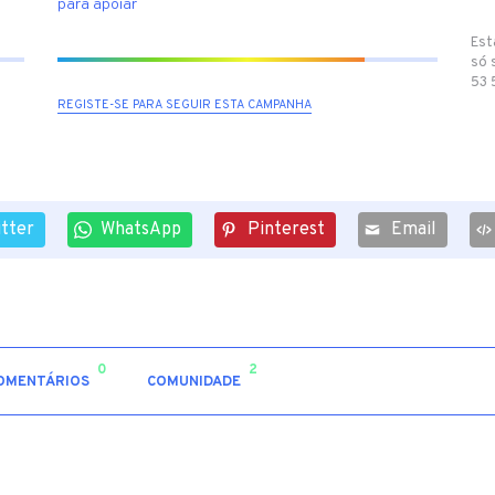
para apoiar
Est
só 
53 
REGISTE-SE PARA SEGUIR ESTA CAMPANHA
itter
WhatsApp
Pinterest
Email
0
2
OMENTÁRIOS
COMUNIDADE