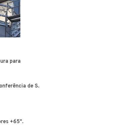
gura para
onferência de S.
ores +65".