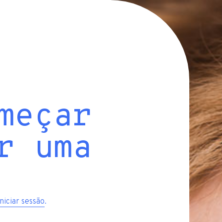
meçar
r uma
iniciar sessão
.