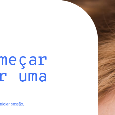
meçar
r uma
iniciar sessão
.