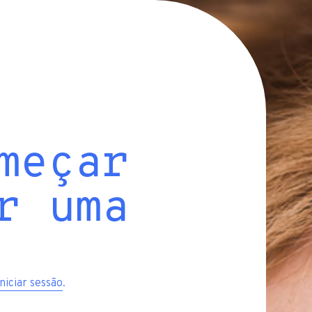
meçar
r uma
iniciar sessão
.