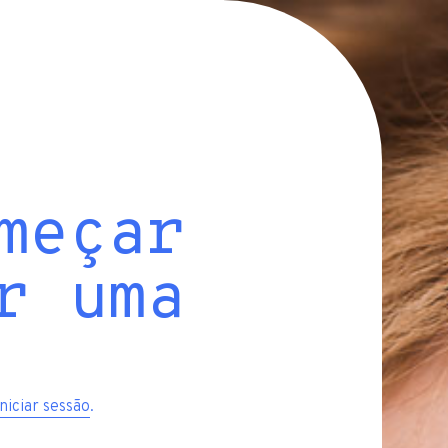
meçar
r uma
iniciar sessão
.