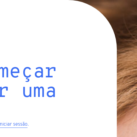
meçar
r uma
iniciar sessão
.