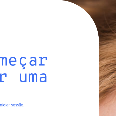
meçar
r uma
iniciar sessão
.